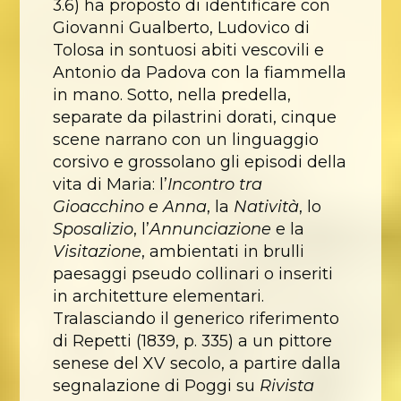
3.6) ha proposto di identificare con
Giovanni Gualberto, Ludovico di
Tolosa in sontuosi abiti vescovili e
Antonio da Padova con la fiammella
in mano. Sotto, nella predella,
separate da pilastrini dorati, cinque
scene narrano con un linguaggio
corsivo e grossolano gli episodi della
vita di Maria: l’
Incontro tra
Gioacchino e Anna
, la
Natività
, lo
Sposalizio
, l’
Annunciazione
e la
Visitazione
, ambientati in brulli
paesaggi pseudo collinari o inseriti
in architetture elementari.
Tralasciando il generico riferimento
di Repetti (1839, p. 335) a un pittore
senese del XV secolo, a partire dalla
segnalazione di Poggi su
Rivista