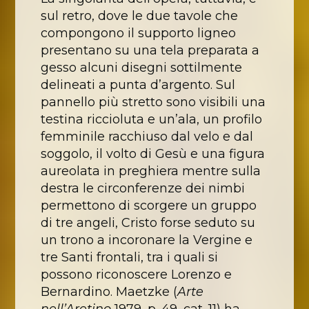
sul retro, dove le due tavole che
compongono il supporto ligneo
presentano su una tela preparata a
gesso alcuni disegni sottilmente
delineati a punta d’argento. Sul
pannello più stretto sono visibili una
testina riccioluta e un’ala, un profilo
femminile racchiuso dal velo e dal
soggolo, il volto di Gesù e una figura
aureolata in preghiera mentre sulla
destra le circonferenze dei nimbi
permettono di scorgere un gruppo
di tre angeli, Cristo forse seduto su
un trono a incoronare la Vergine e
tre Santi frontali, tra i quali si
possono riconoscere Lorenzo e
Bernardino. Maetzke (
Arte
nell’Aretino
1979, p. 49, cat. 11) ha