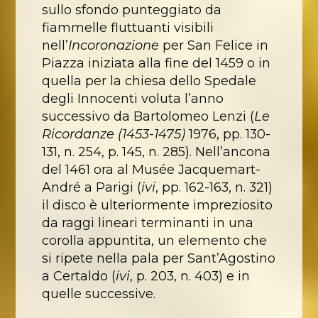
sullo sfondo punteggiato da
fiammelle fluttuanti visibili
nell’
Incoronazione
per San Felice in
Piazza iniziata alla fine del 1459 o in
quella per la chiesa dello Spedale
degli Innocenti voluta l’anno
successivo da Bartolomeo Lenzi (
Le
Ricordanze (1453-1475)
1976, pp. 130-
131, n. 254, p. 145, n. 285). Nell’ancona
del 1461 ora al Musée Jacquemart-
André a Parigi (
ivi
, pp. 162-163, n. 321)
il disco è ulteriormente impreziosito
da raggi lineari terminanti in una
corolla appuntita, un elemento che
si ripete nella pala per Sant’Agostino
a Certaldo (
ivi
, p. 203, n. 403) e in
quelle successive.