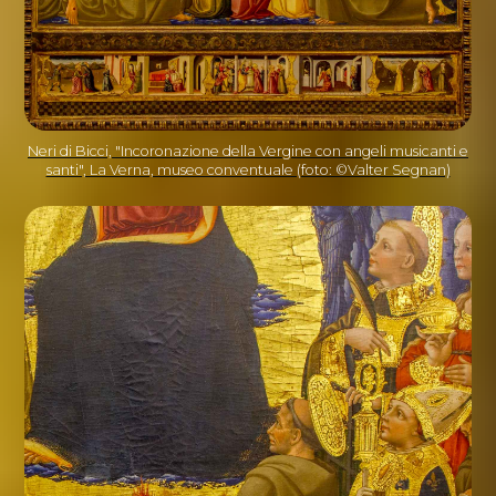
Neri di Bicci, "Incoronazione della Vergine con angeli musicanti e
santi", La Verna, museo conventuale (foto: ©Valter Segnan)