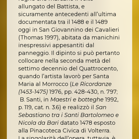
allungato del Battista, e
sicuramente antecedenti all’ultima
documentata tra il 1488 e il 1489
oggi in San Giovannino dei Cavalieri
(Thomas 1997), abitata da manichini
inespressivi appesantiti dal
panneggio. Il dipinto si può pertanto
collocare nella seconda metà del
settimo decennio del Quattrocento,
quando l’artista lavorò per Santa
Maria al Morrocco (
Le Ricordanze
(1453-1475)
1976, pp. 428-430, n. 797;
B. Santi, in
Maestri e botteghe
1992,
p. 119, cat. n. 3.6) e realizzò il
San
Sebastiano tra i Santi Bartolomeo e
Nicola da Bari
datato 1478 esposto
alla Pinacoteca Civica di Volterra.
La singolarità dell’opera, tuttavia, è