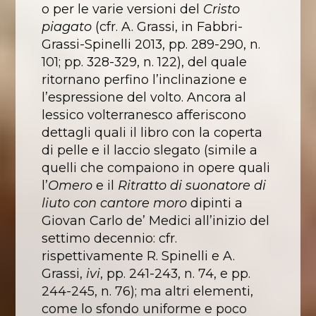
o per le varie versioni del
Cristo
piagato
(cfr. A. Grassi, in Fabbri-
Grassi-Spinelli 2013, pp. 289-290, n.
101; pp. 328-329, n. 122), del quale
ritornano perfino l’inclinazione e
l’espressione del volto. Ancora al
lessico volterranesco afferiscono
dettagli quali il libro con la coperta
di pelle e il laccio slegato (simile a
quelli che compaiono in opere quali
l’
Omero
e il
Ritratto di suonatore di
liuto con cantore moro
dipinti a
Giovan Carlo de’ Medici all’inizio del
settimo decennio: cfr.
rispettivamente R. Spinelli e A.
Grassi,
ivi
, pp. 241-243, n. 74, e pp.
244-245, n. 76); ma altri elementi,
come lo sfondo uniforme e poco