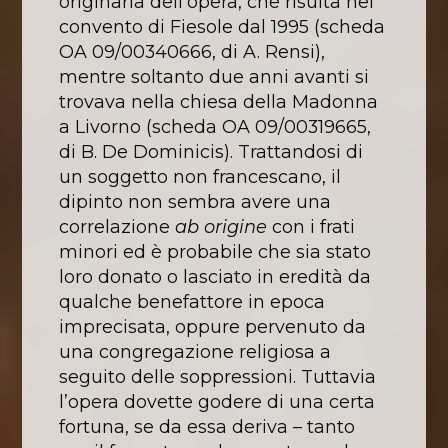
originaria dell’opera, che risulta nel
convento di Fiesole dal 1995 (scheda
OA 09/00340666, di A. Rensi),
mentre soltanto due anni avanti si
trovava nella chiesa della Madonna
a Livorno (scheda OA 09/00319665,
di B. De Dominicis). Trattandosi di
un soggetto non francescano, il
dipinto non sembra avere una
correlazione
ab origine
con i frati
minori ed è probabile che sia stato
loro donato o lasciato in eredità da
qualche benefattore in epoca
imprecisata, oppure pervenuto da
una congregazione religiosa a
seguito delle soppressioni. Tuttavia
l’opera dovette godere di una certa
fortuna, se da essa deriva – tanto