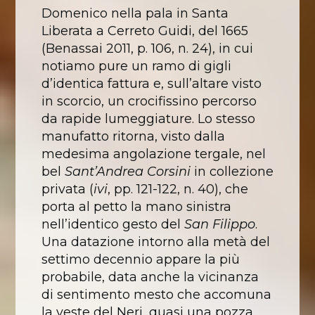
Domenico nella pala in Santa
Liberata a Cerreto Guidi, del 1665
(Benassai 2011, p. 106, n. 24), in cui
notiamo pure un ramo di gigli
d’identica fattura e, sull’altare visto
in scorcio, un crocifissino percorso
da rapide lumeggiature. Lo stesso
manufatto ritorna, visto dalla
medesima angolazione tergale, nel
bel
Sant’Andrea Corsini
in collezione
privata (
ivi
, pp. 121-122, n. 40), che
porta al petto la mano sinistra
nell’identico gesto del
San Filippo
.
Una datazione intorno alla metà del
settimo decennio appare la più
probabile, data anche la vicinanza
di sentimento mesto che accomuna
la veste del Neri, quasi una pozza