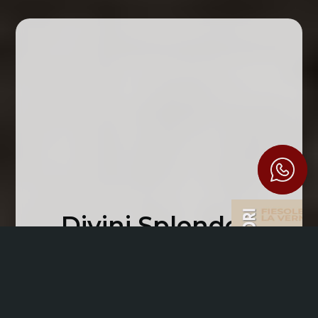
Divini Splendori
Se ti é piaciuto questo articolo,
puoi trovare piú informazioni in
questa pubblicazione!