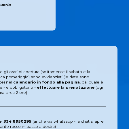
tuario
 e gli orari di apertura (solitamente il sabato e la
a pomeriggio) sono evidenziati (le date sono
te) nel
calendario in fondo alla pagina
, dal quale è
le - e obbligatorio -
effettuare la prenotazione
(ogni
ura circa 2 ore)
e
:
334 8950295
(anche via whatsapp - la chat si apre
sante rosso in basso a destra)