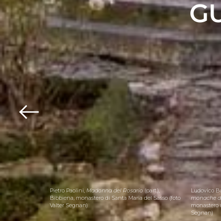
G
ni Vambrè,
Pietro Paolini,
Madonna del Rosario
(part.),
Ludovico Bu
lter Segnan)
Bibbiena, monastero di Santa Maria del Sasso (foto
monache de
Valter Segnan)
monastero d
Segnan)