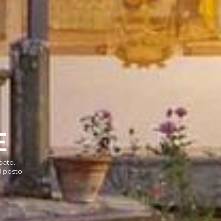
E
pato.
l posto.