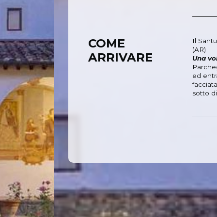
COME
Il Santu
(AR)
ARRIVARE
Una vol
Parcheg
ed entr
facciat
sotto d