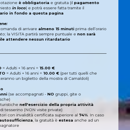
notazione
è obbligatoria
e gratuita (il
pagamento
chiesto
in loco
) e potrà essere fatta tramite il
ario in fondo a questa pagina
ene:
ccomanda di arrivare
almeno 15 minuti
prima dell’orario
to; la VISITA partirà sempre puntuale e
non sarà
ile attendere nessun ritardatario
O
=
Adulti + 16 anni
=
15.00 €
TO
=
Adulti + 16 anni
=
10.00 €
(per tutti quelli che
eranno un biglietto della mostra di Camaldoli)
to
anni
(se accompagnati -
NO
gruppi, gite o
sche)
 turistiche
nell'esercizio della propria attività
di tesserino (NON visite private)
tatori con invalidità certificata superiore al
74%
. In caso
autosufficienza
, la gratuità è
estesa
anche ad un
agnatore