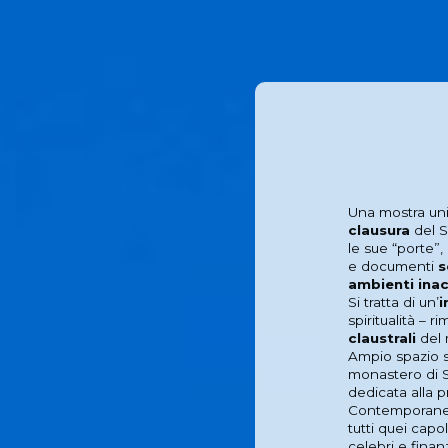
Una mostra unic
clausura
del S
le sue “porte”
e documenti
s
ambienti inac
Si tratta di un’
i
spiritualità – 
claustrali
del 
Ampio spazio s
monastero di 
dedicata alla 
Contemporanea
tutti quei capo
celebri e finanz