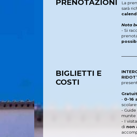
PRENOTAZIONI
La pre
sarà ri
calend
Nota b
- Si ra
prenota
possib
BIGLIETTI E
INTER
RIDOT
COSTI
present
Gratui
-
0-16 
scolare
- Guide
munite 
- I visi
di
non 
accomp