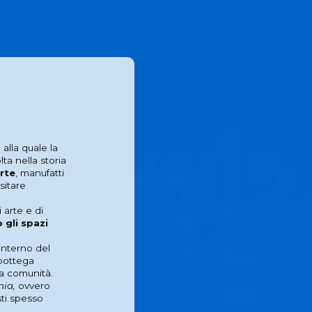
alla quale la
ta nella storia
rte
, manufatti
sitare
 arte e di
 gli spazi
’interno del
 bottega
ra comunità.
nia,
ovvero
sti spesso