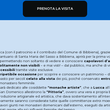
PRENOTA LA VISITA
a (con il patrocinio e il contributo del Comune di Bibbiena), grazie 
antuario di Santa Maria del Sasso a Bibbiena, aprirà per la prima vol
, permettendo non soltanto di vedere e conoscere
capolavori d’a
olitamente non visibili
– e mai visti! – dal pubblico, ma anche di vi
cessibili
tramite visite esclusive.
rripetibile occasione
per scoprire e conoscere un patrimonio – di
rimasto per secoli
celato alla vista
dei più, poiché conservato
entro
monastero femminile.
arà dedicato alle cosiddette
“monache artiste”
, che a
Lucca
all
San Domenico allestirono la
“Pittorìa”
, ovvero una vera e propria
produzione artigianale ed artistica, che dava sostentamento all’inte
mente saranno considerate tutte quelle committenze
extra moe
lavori giunti nei monasteri domenicani dall’esterno, eseguiti da arti
iati grazie alla più influenti famiglie del tempo.