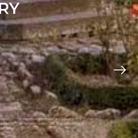
RY
sario,
Il maestoso refettorio "del Sasso" con il "Cenacolo"
Baccio da Montelu
iena
di Raffaellino del Colle (foto ValterSegnan)
Segnan)
 del Sasso