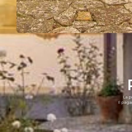
La p
Il paga