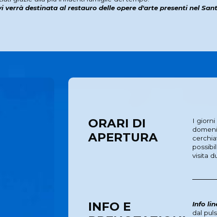
vi verrà destinata al restauro delle opere d'arte presenti nel San
ORARI DI
I giorni
domenic
APERTURA
cerchia
possibi
visita d
INFO E
Info lin
dal pul