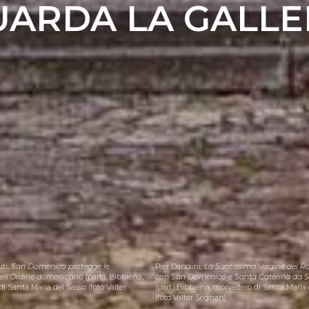
UARDA LA GALLE
ti,
San Domenico protegge le
Pier Dandini,
La Santissima Vergine del Ro
ll’Ordine domenicano
(part.), Bibbiena,
con San Domenico e Santa Caterina da S
i Santa Maria del Sasso (foto Valter
(part.),Bibbiena, monastero di Santa Maria
(foto Valter Segnan)