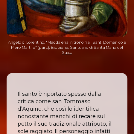
Angelo di Lorentino, "Maddalena in trono fra i Santi Domenico e
Piero Martire" (part.), Bibbiena, Santuario di Santa Maria del
Sasso
Il santo è riportato spesso dalla
critica come san Tommaso
d’Aquino, che così lo identifica
nonostante manchi di recare sul
petto il suo tradizionale attributo, il
sole raggiato. Il personaggio infatti