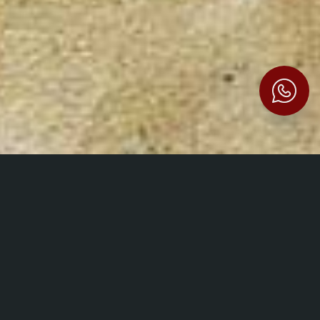
A
629-1713)