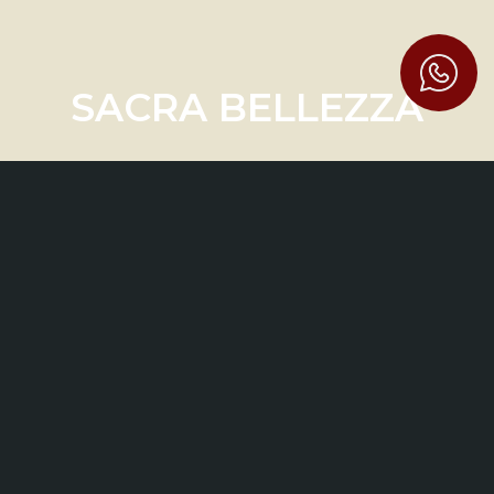
SACRA BELLEZZA
TESORI SVELATI E PERCORSI
INEDITI NEL SACRO EREMO DI
CAMALDOLI
Claudio Ubaldo Cortoni, Marinella
Peri, Michel Scipioni
Il catalogo della mostra, svoltasi al
Sacro Eremo di Camaldoli (AR) dal
30 luglio al 19 settembre 2021, è