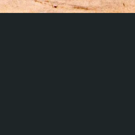
 VOLTO DELLA PI
 PER SANTA MARIA DELLA PIEVE 
Claudio Ubaldo Cortoni - Gabriele Roggi - Michel Scipioni