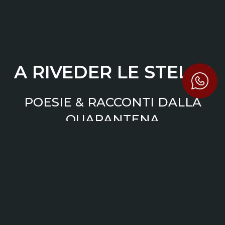
A RIVEDER LE STELLE
POESIE & RACCONTI DALLA
QUARANTENA
Poesia
a cura di Michel Scipioni
Il verso che conclude il XXXIV canto
dell’Inferno dantesco diventa il
manifesto di questa antologia che,