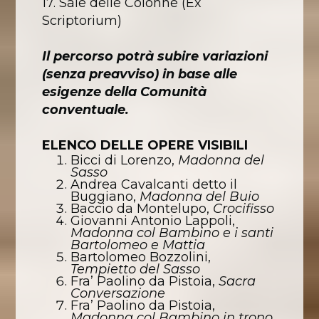
17. Sale delle Colonne (Ex
Scriptorium)
Il percorso potrà subire variazioni
(senza preavviso) in base alle
esigenze della Comunità
conventuale.
ELENCO DELLE OPERE VISIBILI
Bicci di Lorenzo,
Madonna del
Sasso
Andrea Cavalcanti detto il
Buggiano,
Madonna del Buio
Baccio da Montelupo,
Crocifisso
Giovanni Antonio Lappoli,
Madonna col Bambino e i santi
Bartolomeo e Mattia
Bartolomeo Bozzolini,
Tempietto del Sasso
Fra’ Paolino da Pistoia,
Sacra
Conversazione
Fra’ Paolino da Pistoia,
Madonna col Bambino in trono