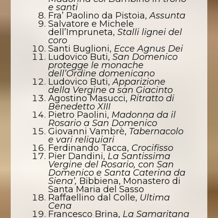
e santi
Fra’ Paolino da Pistoia,
Assunta
Salvatore e Michele
dell’Impruneta,
Stalli lignei del
coro
Santi Buglioni,
Ecce Agnus Dei
Ludovico Buti,
San Domenico
protegge le monache
dell’Ordine domenicano
Ludovico Buti,
Apparizione
della Vergine a san Giacinto
Agostino Masucci,
Ritratto di
Benedetto XIII
Pietro Paolini,
Madonna da il
Rosario a San Domenico
Giovanni Vambrè,
Tabernacolo
e vari reliquiari
Ferdinando Tacca,
Crocifisso
Pier Dandini,
La Santissima
Vergine del Rosario, con San
Domenico e Santa Caterina da
Siena’,
Bibbiena, Monastero di
Santa Maria del Sasso
Raffaellino dal Colle,
Ultima
Cena
Francesco Brina,
La Samaritana